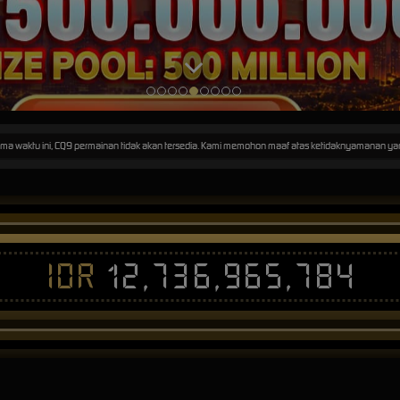
 CQ9 permainan tidak akan tersedia. Kami memohon maaf atas ketidaknyamanan yang mungkin di
IDR
12,736,965,784