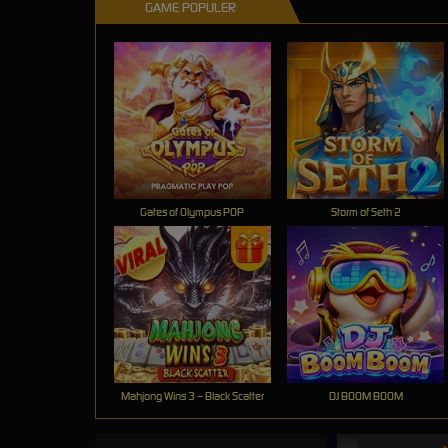
GAME POPULER
Gates of Olympus POP
Storm of Seth 2
Mahjong Wins 3 – Black Scatter
DJ BOOM BOOM