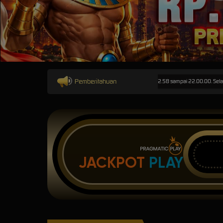
Pemberitahuan
meliharaan Terjadwal: CQ9 pada 07-Agt-2026 dari 13.42.58 sampai 22.00.00. Selama waktu ini,
JACKPOT
PLAY