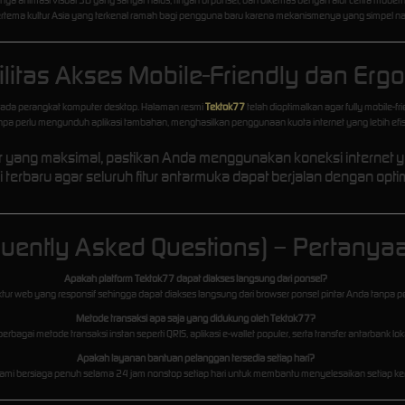
nya animasi visual 3D yang sangat halus, ringan di ponsel, dan dikemas dengan alur cerita modern 
rtema kultur Asia yang terkenal ramah bagi pengguna baru karena mekanismenya yang simpel na
ilitas Akses Mobile-Friendly dan Erg
at pada perangkat komputer desktop. Halaman resmi
Tektok77
telah dioptimalkan agar fully mobile-
a perlu mengunduh aplikasi tambahan, menghasilkan penggunaan kuota internet yang lebih efis
yang maksimal, pastikan Anda menggunakan koneksi internet ya
i terbaru agar seluruh fitur antarmuka dapat berjalan dengan opti
quently Asked Questions) – Pertany
Apakah platform Tektok77 dapat diakses langsung dari ponsel?
ktur web yang responsif sehingga dapat diakses langsung dari browser ponsel pintar Anda tanpa 
Metode transaksi apa saja yang didukung oleh Tektok77?
agai metode transaksi instan seperti QRIS, aplikasi e-wallet populer, serta transfer antarbank loka
Apakah layanan bantuan pelanggan tersedia setiap hari?
l kami bersiaga penuh selama 24 jam nonstop setiap hari untuk membantu menyelesaikan setiap k