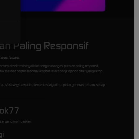
ran Paling Responsif
rasi terbaru.
 akselerasi sinyal kilat dengan navigasi putaran paling responsif,
tuk melibas segala macam kendala teknis penjelajahan siber yang kerap
atau
stuttering
. Lewat implementasi algoritma pintar generasi terbaru, setiap
tok77
ancar yang memuaskan:
gi