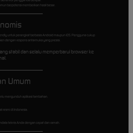
serta fitur pengganda berlipat.
mun berpotensi memberikan hasil besar.
onomis
friendly untuk perangkat berbasis Android maupun iOS. Pengguna cukup
ien dengan respons antarmuka yang presisi.
ng stabil dan selalu memperbarui browser ke
mal.
aan Umum
perlu mengunduh aplikasi tambahan.
l resmi di Indonesia.
endala teknis Anda dengan cepat dan ramah.