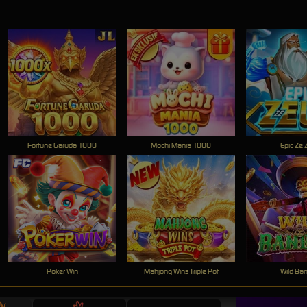
Fortune Garuda 1000
Mochi Mania 1000
Epic Ze 
Poker Win
Mahjong Wins Triple Pot
Wild Ban