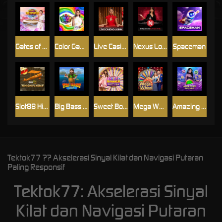
Gates of Olympus Roulette
Color Game Bonanza
Live Casino Lobby
Nexus Lounge
Spaceman
Slot88 High Flyer
Big Bass Crash
Sweet Bonanza Candyland
Mega Wheel
Amazing Baccarat
Tektok77 ?? Akselerasi Sinyal Kilat dan Navigasi Putaran
Paling Responsif
Tektok77: Akselerasi Sinyal
Kilat dan Navigasi Putaran