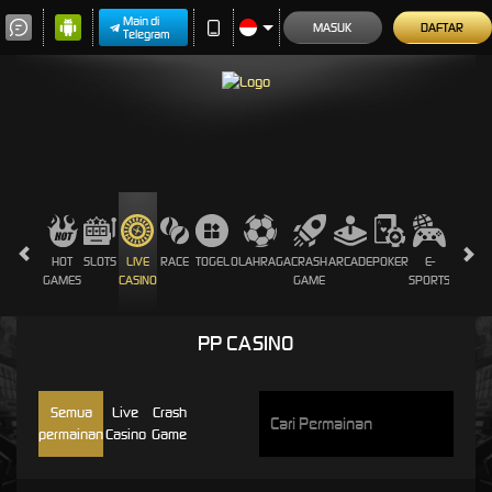
Main di
MASUK
DAFTAR
Telegram
HOT
SLOTS
LIVE
RACE
TOGEL
OLAHRAGA
CRASH
ARCADE
POKER
E-
SABUN
GAMES
CASINO
GAME
SPORTS
AYAM
PP CASINO
Semua
Live
Crash
permainan
Casino
Game