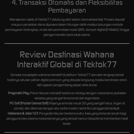
4. Transaksi Otomatis dan Fleksibilitas
Pembayaran
Manajemen saldo di Tektok77 didukung oleh sistem otomatisasi kilat. Proses deposit
maupun penarikan dana diproses dalam hitungan detik melalui dukungan metode
pembayaran terlengkap, mulai dari pemindaian kode QRIS, dompet digital (E-Wallet), hingga
jaringan transfer bank lokal utama.
Review Destinasi Wahana
Interaktif Global di Tektok77
Sensasi menjelajahi wahana interaktif di platform Tektok77 semakin lengkap berkat
hadirnya ratusan pilihan digital premium yang disuplai langsung melalui kemitraan resmi
oleh jajaran pengembang papan atas dunia:
Pragmatic Play:
Pionir hiburan interaktif bertema mitologi dengan mekanisme perkalian
raksasa yang sangat fenomenal dan legendaris.
PG Soft (Pocket Games Soft):
Rajanya animasi visual 3D yang sangat halus, ringan di
ponsel, dan dikemas dengan alur cerita modern serta fitur pengganda berlipat.
Habanero & Joker123:
Penyedia hiburan bertema kultur Asia yang terkenal ramah bagi
pengguna baru karena mekanismenya yang simpel namun berpotensi memberikan hasil
besar.