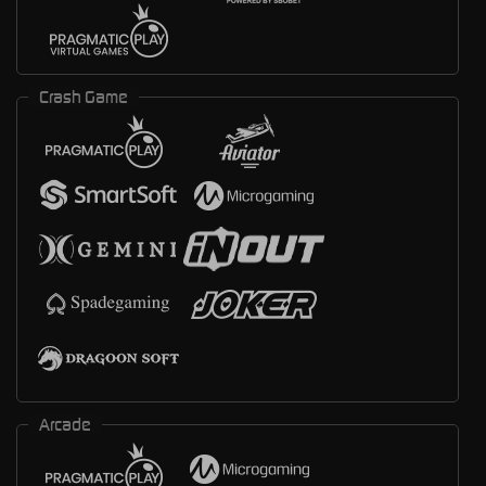
Crash Game
Arcade