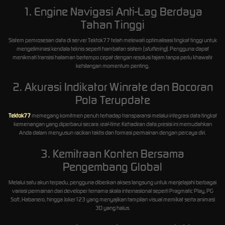
1. Engine Navigasi Anti-Lag Berdaya
Tahan Tinggi
Sistem pemrosesan data di server Tektok77 telah melewati optimalisasi tingkat tinggi untuk
mengeliminasi kendala teknis seperti hambatan sistem (
stuttering
). Pengguna dapat
menikmati transisi halaman bertempo cepat dengan resolusi tajam tanpa perlu khawatir
kehilangan momentum penting.
2. Akurasi Indikator Winrate dan Bocoran
Pola Terupdate
Tektok77
memegang komitmen penuh terhadap transparansi melalui integrasi data tingkat
kemenangan yang diperbarui secara
real-time
. Kehadiran data presisi ini memudahkan
Anda dalam menyusun racikan taktis dan formasi permainan dengan percaya diri.
3. Kemitraan Konten Bersama
Pengembang Global
Melalui satu akun terpadu, pengguna diberikan akses langsung untuk menjelajahi berbagai
variasi permainan dari developer ternama skala internasional seperti Pragmatic Play, PG
Soft, Habanero, hingga Joker123 yang menyajikan tampilan visual memikat serta animasi
3D yang halus.