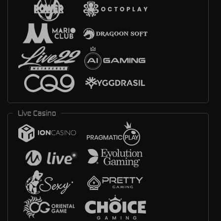
Live Casino