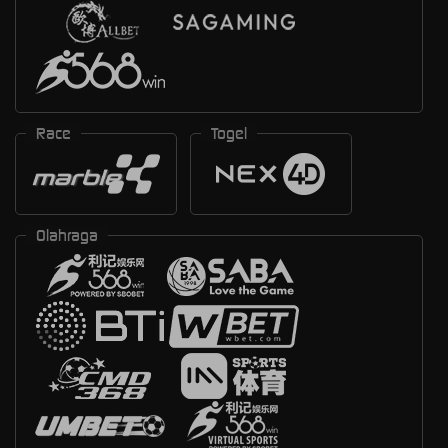
Race
Togel
Olahraga