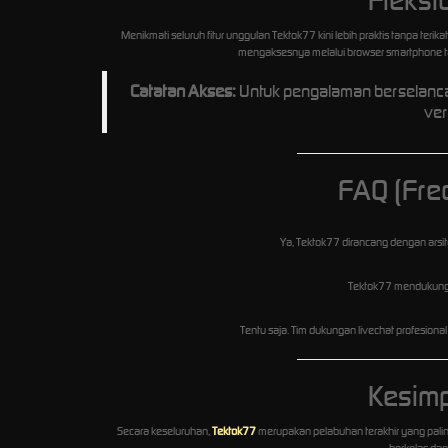
Menikmati seluruh fitur unggulan Tektok77 kini lebih praktis tanpa ter
mengaksesnya melalui browser smartphone ta
Catatan Akses:
Untuk pengalaman berselancar
ver
FAQ (Fre
Ya, Tektok77 dirancang dengan arsit
Tektok77 mendukung ber
Tentu saja. Tim dukungan livechat profesion
Kesimp
Secara keseluruhan,
Tektok77
merupakan pelabuhan terakhir yang paling
berkelas dan