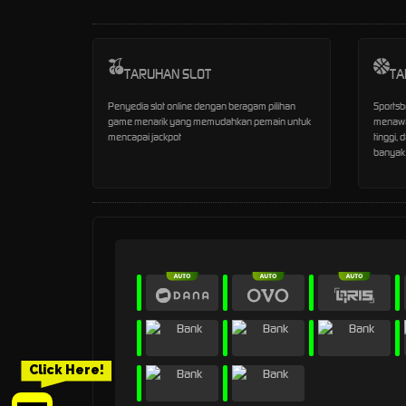
TARUHAN SLOT
TA
Penyedia slot online dengan beragam pilihan
Sportsb
game menarik yang memudahkan pemain untuk
menawar
mencapai jackpot
tinggi,
banyak 
Click Here!