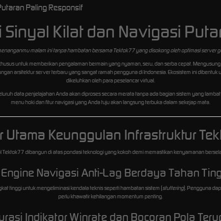
Putaran Paling Responsif
 Sinyal Kilat dan Navigasi Put
menanganmu malam ini tanpa hambatan bersama Tektok77 yang disokong oleh optimasi server gen
husus untuk memberikan pengalaman bermain yang nyaman, seru, dan serba cepat. Mengusung kons
an arsitektur server terbaru yang sangat ramah pengguna di Indonesia. Ekosistem ini dibentuk u
dikeluhkan oleh para peselancar virtual.
luruh data penjelajahan Anda akan diproses secara merata tanpa ada bagian sistem yang lambat
menu hoki dan fitur navigasi yang Anda tuju akan langsung terbuka dalam sekejap mata.
ar Utama Keunggulan Infrastruktur Te
l Tektok77 dibangun di atas pondasi teknologi yang kokoh demi memastikan kenyamanan berse
 Engine Navigasi Anti-Lag Berdaya Tahan Tin
kat tinggi untuk mengeliminasi kendala teknis seperti hambatan sistem (
stuttering
). Pengguna dap
perlu khawatir kehilangan momentum penting.
urasi Indikator Winrate dan Bocoran Pola Ter