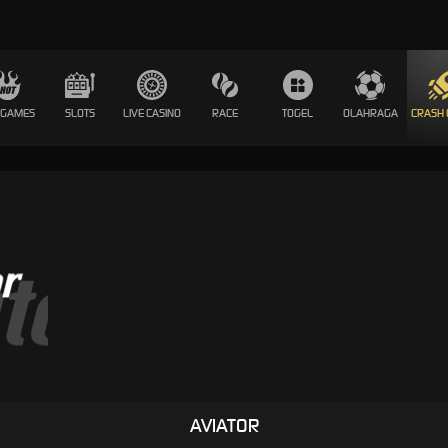
 GAMES
SLOTS
LIVE CASINO
RACE
TOGEL
OLAHRAGA
CRASH
AVIATOR