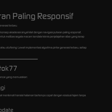
aran Paling Responsif
erasi terbaru.
ep akselerasi sinyal kilat dengan navigasi putaran paling responsif,
ntuk melibas segala macam kendala teknis penjelajahan siber yang kerap
 atau
stuttering
. Lewat implementasi algoritma pintar generasi terbaru, setiap
ktok77
lancar yang memuaskan:
ggi
at menikmati transisi halaman bertempo cepat dengan resolusi tajam tanpa
update