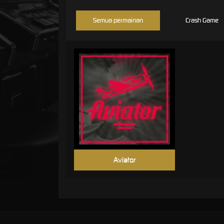
Semua permainan
Crash Game
Aviator