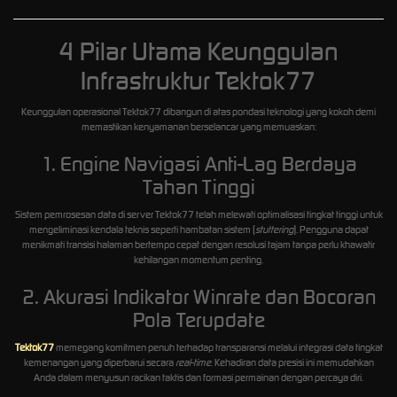
4 Pilar Utama Keunggulan
Infrastruktur Tektok77
Keunggulan operasional Tektok77 dibangun di atas pondasi teknologi yang kokoh demi
memastikan kenyamanan berselancar yang memuaskan:
1. Engine Navigasi Anti-Lag Berdaya
Tahan Tinggi
Sistem pemrosesan data di server Tektok77 telah melewati optimalisasi tingkat tinggi untuk
mengeliminasi kendala teknis seperti hambatan sistem (
stuttering
). Pengguna dapat
menikmati transisi halaman bertempo cepat dengan resolusi tajam tanpa perlu khawatir
kehilangan momentum penting.
2. Akurasi Indikator Winrate dan Bocoran
Pola Terupdate
Tektok77
memegang komitmen penuh terhadap transparansi melalui integrasi data tingkat
kemenangan yang diperbarui secara
real-time
. Kehadiran data presisi ini memudahkan
Anda dalam menyusun racikan taktis dan formasi permainan dengan percaya diri.