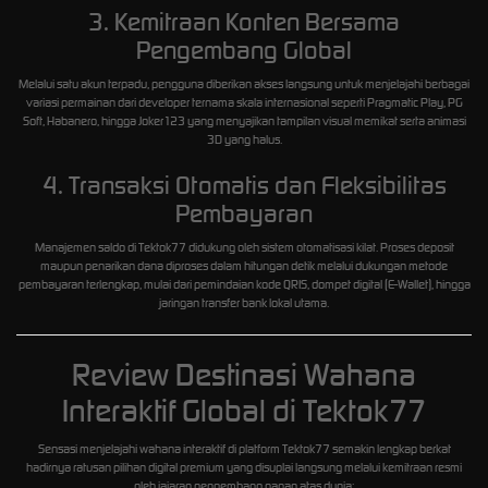
3. Kemitraan Konten Bersama
Pengembang Global
Melalui satu akun terpadu, pengguna diberikan akses langsung untuk menjelajahi berbagai
variasi permainan dari developer ternama skala internasional seperti Pragmatic Play, PG
Soft, Habanero, hingga Joker123 yang menyajikan tampilan visual memikat serta animasi
3D yang halus.
4. Transaksi Otomatis dan Fleksibilitas
Pembayaran
Manajemen saldo di Tektok77 didukung oleh sistem otomatisasi kilat. Proses deposit
maupun penarikan dana diproses dalam hitungan detik melalui dukungan metode
pembayaran terlengkap, mulai dari pemindaian kode QRIS, dompet digital (E-Wallet), hingga
jaringan transfer bank lokal utama.
Review Destinasi Wahana
Interaktif Global di Tektok77
Sensasi menjelajahi wahana interaktif di platform Tektok77 semakin lengkap berkat
hadirnya ratusan pilihan digital premium yang disuplai langsung melalui kemitraan resmi
oleh jajaran pengembang papan atas dunia: