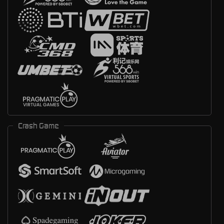
Crash Game