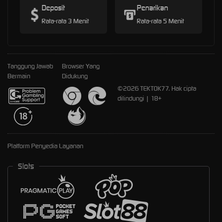
Deposit
Penarikan
Rata-rata 3 Menit
Rata-rata 5 Menit
Tanggung Jawab
Browser Yang
Bermain
Didukung
©2026 TEKTOK77. Hak cipta
dilindungi | 18+
Platform Penyedia Layanan
Slots