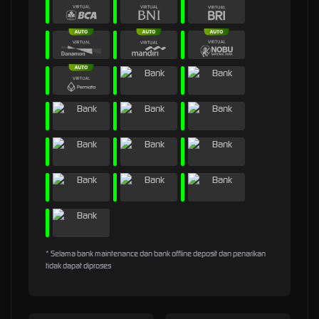
* Selama bank maintenance dan bank offline deposit dan penarikan
tidak dapat diproses