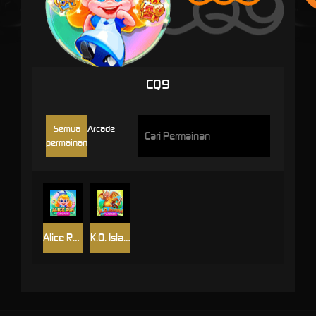
CQ9
Semua
Arcade
permainan
Alice Run
K.O. Island