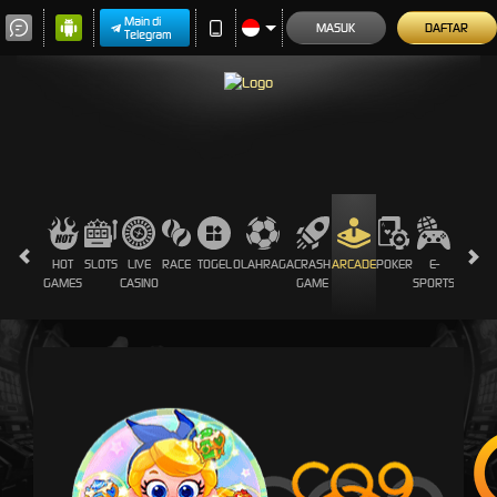
Main di
MASUK
DAFTAR
Telegram
HOT
SLOTS
LIVE
RACE
TOGEL
OLAHRAGA
CRASH
ARCADE
POKER
E-
SABUN
GAMES
CASINO
GAME
SPORTS
AYAM