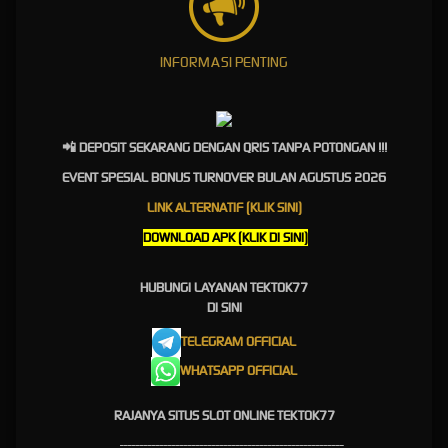
Pengembang Global
Melalui satu akun terpadu, pengguna diberikan akses langsung untuk menjelajahi berbagai
INFORMASI PENTING
variasi permainan dari developer ternama skala internasional seperti Pragmatic Play, PG
Soft, Habanero, hingga Joker123 yang menyajikan tampilan visual memikat serta animasi
3D yang halus.
📲 DEPOSIT SEKARANG DENGAN QRIS TANPA POTONGAN !!!
4. Transaksi Otomatis dan Fleksibilitas
EVENT SPESIAL BONUS TURNOVER BULAN AGUSTUS 2026
Pembayaran
LINK ALTERNATIF (KLIK SINI)
Manajemen saldo di Tektok77 didukung oleh sistem otomatisasi kilat. Proses deposit
DOWNLOAD APK (KLIK DI SINI)
maupun penarikan dana diproses dalam hitungan detik melalui dukungan metode
pembayaran terlengkap, mulai dari pemindaian kode QRIS, dompet digital (E-Wallet), hingga
jaringan transfer bank lokal utama.
HUBUNGI LAYANAN TEKTOK77
DI SINI
Review Destinasi Wahana
TELEGRAM OFFICIAL
Interaktif Global di Tektok77
WHATSAPP OFFICIAL
Sensasi menjelajahi wahana interaktif di platform Tektok77 semakin lengkap berkat
RAJANYA SITUS SLOT ONLINE TEKTOK77
hadirnya ratusan pilihan digital premium yang disuplai langsung melalui kemitraan resmi
--------------------------------------------------------