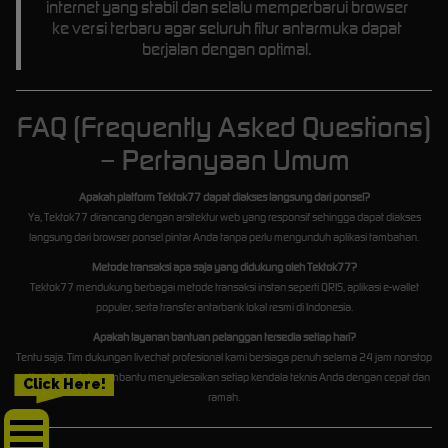
internet yang stabil dan selalu memperbarui browser
ke versi terbaru agar seluruh fitur antarmuka dapat
berjalan dengan optimal.
FAQ (Frequently Asked Questions)
– Pertanyaan Umum
Apakah platform Tektok77 dapat diakses langsung dari ponsel?
Ya, Tektok77 dirancang dengan arsitektur web yang responsif sehingga dapat diakses
langsung dari browser ponsel pintar Anda tanpa perlu mengunduh aplikasi tambahan.
Metode transaksi apa saja yang didukung oleh Tektok77?
Tektok77 mendukung berbagai metode transaksi instan seperti QRIS, aplikasi e-wallet
populer, serta transfer antarbank lokal resmi di Indonesia.
Apakah layanan bantuan pelanggan tersedia setiap hari?
Tentu saja. Tim dukungan livechat profesional kami bersiaga penuh selama 24 jam nonstop
setiap hari untuk membantu menyelesaikan setiap kendala teknis Anda dengan cepat dan
Click Here!
ramah.