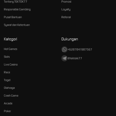
Tentang TEKTOK77
Promosi
Responsible Gambling
Loyalty
Pusat Bantuan
Referral
Syarat dan Ketentuan
Kategori
Dukungan
Hot Games
+6287841987567
Slots
@tektokk77
Live Casino
Race
Togel
Olahraga
Crash Game
Arcade
Poker