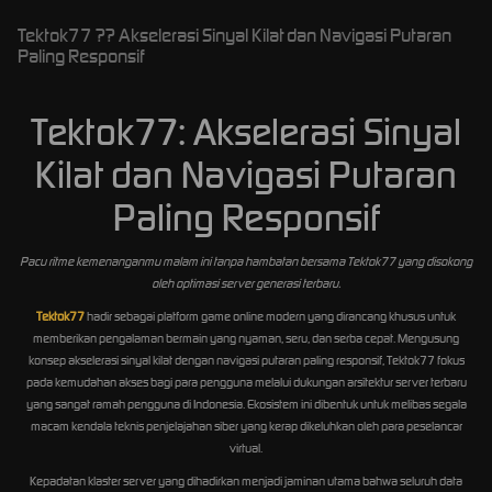
Tektok77 ?? Akselerasi Sinyal Kilat dan Navigasi Putaran
Paling Responsif
Tektok77: Akselerasi Sinyal
Kilat dan Navigasi Putaran
Paling Responsif
Pacu ritme kemenanganmu malam ini tanpa hambatan bersama Tektok77 yang disokong
oleh optimasi server generasi terbaru.
Tektok77
hadir sebagai platform game online modern yang dirancang khusus untuk
memberikan pengalaman bermain yang nyaman, seru, dan serba cepat. Mengusung
konsep akselerasi sinyal kilat dengan navigasi putaran paling responsif, Tektok77 fokus
pada kemudahan akses bagi para pengguna melalui dukungan arsitektur server terbaru
yang sangat ramah pengguna di Indonesia. Ekosistem ini dibentuk untuk melibas segala
macam kendala teknis penjelajahan siber yang kerap dikeluhkan oleh para peselancar
virtual.
Kepadatan klaster server yang dihadirkan menjadi jaminan utama bahwa seluruh data