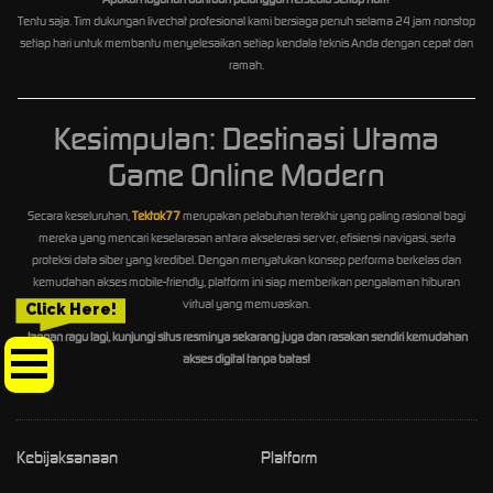
Tentu saja. Tim dukungan livechat profesional kami bersiaga penuh selama 24 jam nonstop
setiap hari untuk membantu menyelesaikan setiap kendala teknis Anda dengan cepat dan
ramah.
Kesimpulan: Destinasi Utama
Game Online Modern
Secara keseluruhan,
Tektok77
merupakan pelabuhan terakhir yang paling rasional bagi
mereka yang mencari keselarasan antara akselerasi server, efisiensi navigasi, serta
proteksi data siber yang kredibel. Dengan menyatukan konsep performa berkelas dan
kemudahan akses mobile-friendly, platform ini siap memberikan pengalaman hiburan
virtual yang memuaskan.
Click Here!
Jangan ragu lagi, kunjungi situs resminya sekarang juga dan rasakan sendiri kemudahan
akses digital tanpa batas!
Kebijaksanaan
Platform