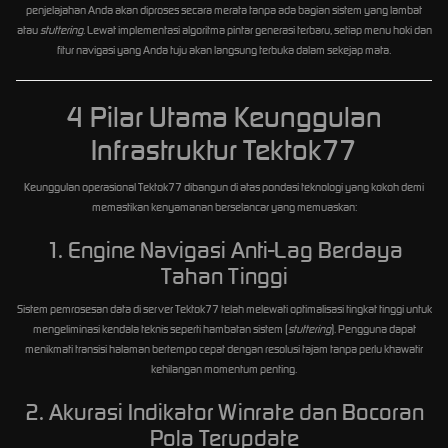
penjelajahan Anda akan diproses secara merata tanpa ada bagian sistem yang lambat
atau
stuttering
. Lewat implementasi algoritma pintar generasi terbaru, setiap menu hoki dan
fitur navigasi yang Anda tuju akan langsung terbuka dalam sekejap mata.
4 Pilar Utama Keunggulan
Infrastruktur Tektok77
Keunggulan operasional Tektok77 dibangun di atas pondasi teknologi yang kokoh demi
memastikan kenyamanan berselancar yang memuaskan:
1. Engine Navigasi Anti-Lag Berdaya
Tahan Tinggi
Sistem pemrosesan data di server Tektok77 telah melewati optimalisasi tingkat tinggi untuk
mengeliminasi kendala teknis seperti hambatan sistem (
stuttering
). Pengguna dapat
menikmati transisi halaman bertempo cepat dengan resolusi tajam tanpa perlu khawatir
kehilangan momentum penting.
2. Akurasi Indikator Winrate dan Bocoran
Pola Terupdate