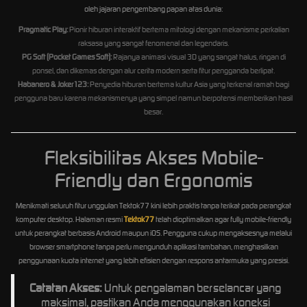
oleh jajaran pengembang papan atas dunia:
Pragmatic Play:
Pionir hiburan interaktif bertema mitologi dengan mekanisme perkalian
raksasa yang sangat fenomenal dan legendaris.
PG Soft (Pocket Games Soft):
Rajanya animasi visual 3D yang sangat halus, ringan di
ponsel, dan dikemas dengan alur cerita modern serta fitur pengganda berlipat.
Habanero & Joker123:
Penyedia hiburan bertema kultur Asia yang terkenal ramah bagi
pengguna baru karena mekanismenya yang simpel namun berpotensi memberikan hasil
besar.
Fleksibilitas Akses Mobile-
Friendly dan Ergonomis
Menikmati seluruh fitur unggulan Tektok77 kini lebih praktis tanpa terikat pada perangkat
komputer desktop. Halaman resmi
Tektok77
telah dioptimalkan agar fully mobile-friendly
untuk perangkat berbasis Android maupun iOS. Pengguna cukup mengaksesnya melalui
browser smartphone tanpa perlu mengunduh aplikasi tambahan, menghasilkan
penggunaan kuota internet yang lebih efisien dengan respons antarmuka yang presisi.
Catatan Akses:
Untuk pengalaman berselancar yang
maksimal, pastikan Anda menggunakan koneksi