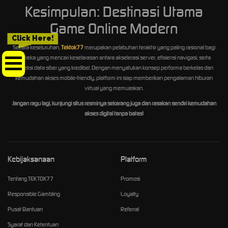
Kesimpulan: Destinasi Utama
Game Online Modern
Click Here!
Secara keseluruhan,
Tektok77
merupakan pelabuhan terakhir yang paling rasional bagi
mereka yang mencari keselarasan antara akselerasi server, efisiensi navigasi, serta
proteksi data siber yang kredibel. Dengan menyatukan konsep performa berkelas dan
kemudahan akses mobile-friendly, platform ini siap memberikan pengalaman hiburan
virtual yang memuaskan.
Jangan ragu lagi, kunjungi situs resminya sekarang juga dan rasakan sendiri kemudahan
akses digital tanpa batas!
Kebijaksanaan
Platform
Tentang TEKTOK77
Promosi
Responsible Gambling
Loyalty
Pusat Bantuan
Referral
Syarat dan Ketentuan