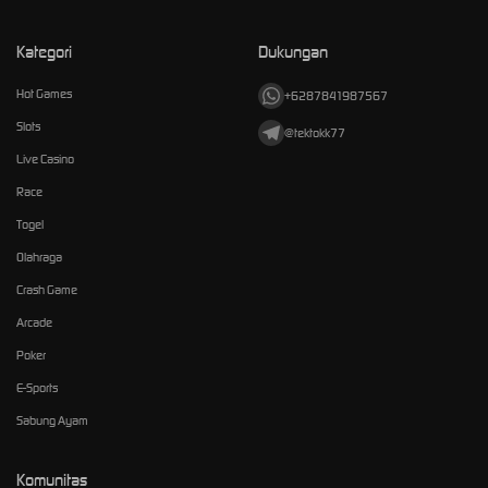
Kategori
Dukungan
Hot Games
+6287841987567
Slots
@tektokk77
Live Casino
Race
Togel
Olahraga
Crash Game
Arcade
Poker
E-Sports
Sabung Ayam
Komunitas