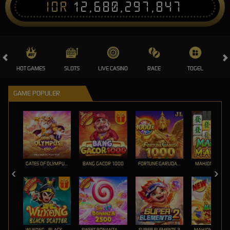
IDR
12,680,297,847
HOT GAMES
SLOTS
LIVE CASINO
RACE
TOGEL
OL
GAME POPULER
GATES OF OLYMPUS POP
BANG GACOR 1000
FORTUNE GARUDA 1000
MAHJONG MAX
WUKONG - BLACK SCATTER
SWEET BONANZA 2500
SUPER ELEMENTS 2