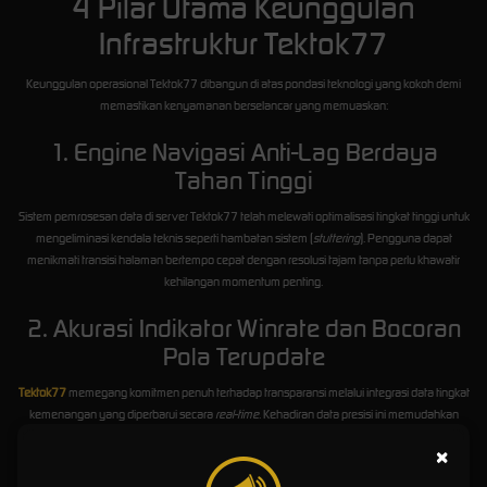
4 Pilar Utama Keunggulan
Infrastruktur Tektok77
Keunggulan operasional Tektok77 dibangun di atas pondasi teknologi yang kokoh demi
memastikan kenyamanan berselancar yang memuaskan:
1. Engine Navigasi Anti-Lag Berdaya
Tahan Tinggi
Sistem pemrosesan data di server Tektok77 telah melewati optimalisasi tingkat tinggi untuk
mengeliminasi kendala teknis seperti hambatan sistem (
stuttering
). Pengguna dapat
menikmati transisi halaman bertempo cepat dengan resolusi tajam tanpa perlu khawatir
kehilangan momentum penting.
2. Akurasi Indikator Winrate dan Bocoran
Pola Terupdate
Tektok77
memegang komitmen penuh terhadap transparansi melalui integrasi data tingkat
kemenangan yang diperbarui secara
real-time
. Kehadiran data presisi ini memudahkan
Anda dalam menyusun racikan taktis dan formasi permainan dengan percaya diri.
×
3. Kemitraan Konten Bersama