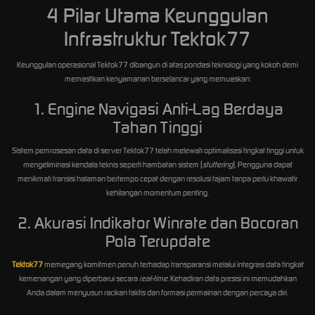
4 Pilar Utama Keunggulan
Infrastruktur Tektok77
Keunggulan operasional Tektok77 dibangun di atas pondasi teknologi yang kokoh demi
memastikan kenyamanan berselancar yang memuaskan:
1. Engine Navigasi Anti-Lag Berdaya
Tahan Tinggi
Sistem pemrosesan data di server Tektok77 telah melewati optimalisasi tingkat tinggi untuk
mengeliminasi kendala teknis seperti hambatan sistem (
stuttering
). Pengguna dapat
menikmati transisi halaman bertempo cepat dengan resolusi tajam tanpa perlu khawatir
kehilangan momentum penting.
2. Akurasi Indikator Winrate dan Bocoran
Pola Terupdate
Tektok77
memegang komitmen penuh terhadap transparansi melalui integrasi data tingkat
kemenangan yang diperbarui secara
real-time
. Kehadiran data presisi ini memudahkan
Anda dalam menyusun racikan taktis dan formasi permainan dengan percaya diri.