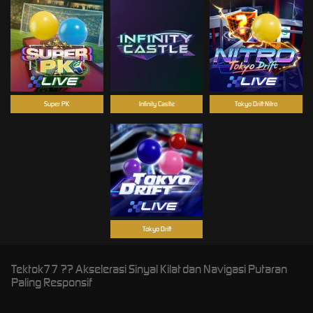
Super PK
Infinity Castle
Tokyo Drift Nitro
Tokyo Drift
Tektok77 ?? Akselerasi Sinyal Kilat dan Navigasi Putaran
Paling Responsif